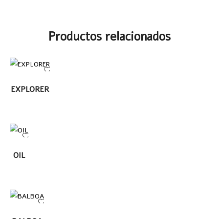
Productos relacionados
LEER MÁS
EXPLORER
LEER
OIL
MÁS
LEER