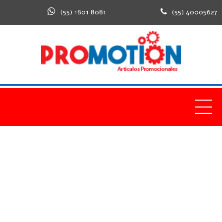
(55) 1801 8081
(55) 40005627