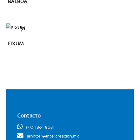
BALBOA
MÁS
LEER
FIXUM
MÁS
Contacto
(55) 1801 8081
jennifer@intercreacion.mx