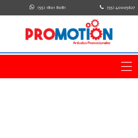
(55) 1801 8081
(55) 40005627