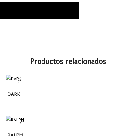
Productos relacionados
LEER
DARK
MÁS
LEER
RALPH