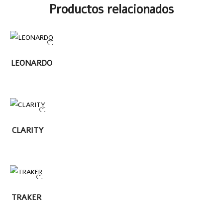
Productos relacionados
LEER MÁS
LEONARDO
LEER
CLARITY
MÁS
LEER
TRAKER
MÁS