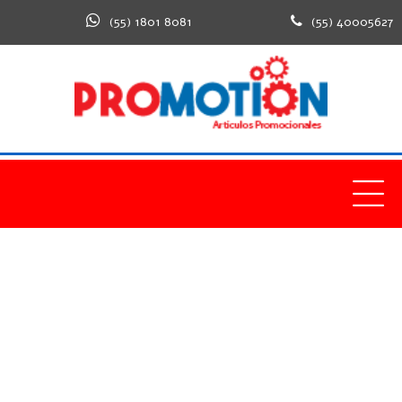
(55) 1801 8081
(55) 40005627