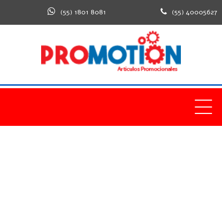
(55) 1801 8081
(55) 40005627