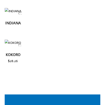
LEER
INDIANA
MÁS
AÑADIR
AL
KOKORO
CARRITO
$
28.26