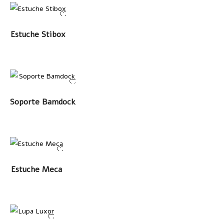
LEER MÁS
Estuche Stibox
LEER MÁS
Soporte Bamdock
LEER MÁS
Estuche Meca