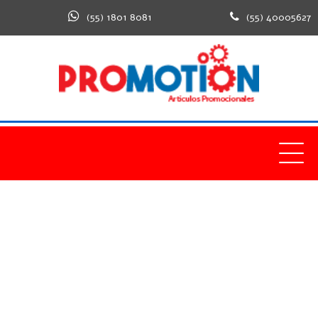
(55) 1801 8081
(55) 40005627