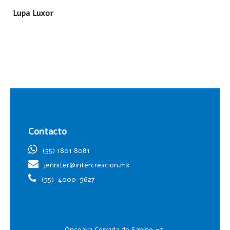
LEER MÁS
Lupa Luxor
Contacto
(55) 1801 8081
jennifer@intercreacion.mx
(55)
4000-5627
Onceava Cerrada de Sabino #7,