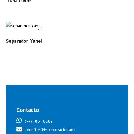
Lupa Luxor
LEER MÁS
Separador Yanel
Contacto
(55) 1801 8081
jennifer@intercreacion.mx