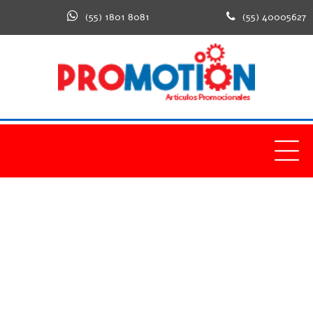
(55) 1801 8081
(55) 40005627