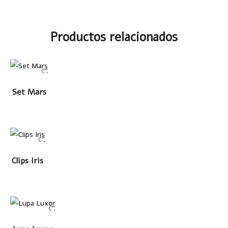
Productos relacionados
LEER MÁS
Set Mars
LEER
Clips Iris
MÁS
LEER MÁS