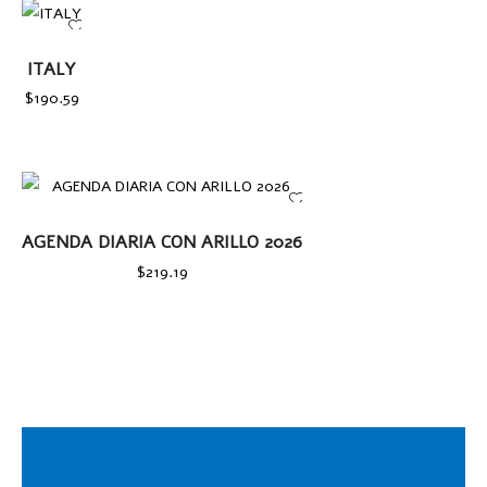
AÑADIR
AL
ITALY
CARRITO
$
190.59
AÑADIR AL CARRITO
AGENDA DIARIA CON ARILLO 2026
$
219.19