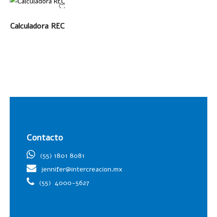
LEER MÁS
Calculadora REC
Contacto
(55) 1801 8081
jennifer@intercreacion.mx
(55)
4000-5627