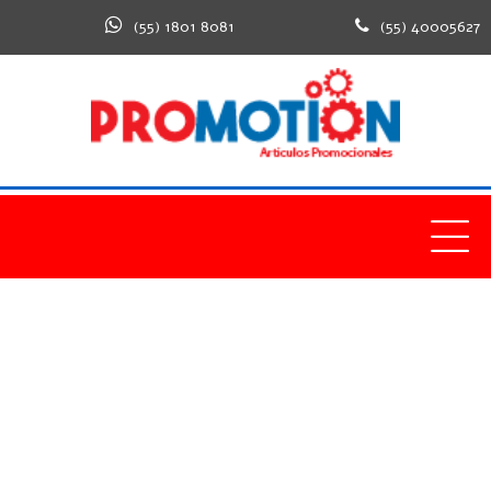
(55) 1801 8081
(55) 40005627