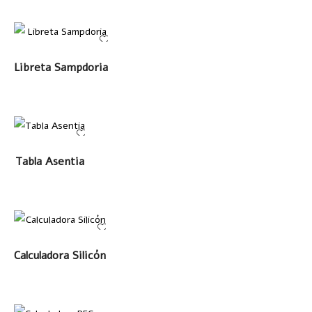
LEER MÁS
Libreta Sampdoria
LEER MÁS
Tabla Asentia
LEER MÁS
Calculadora Silicón