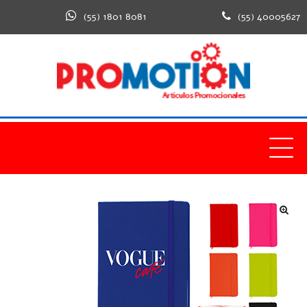
(55) 1801 8081
(55) 40005627