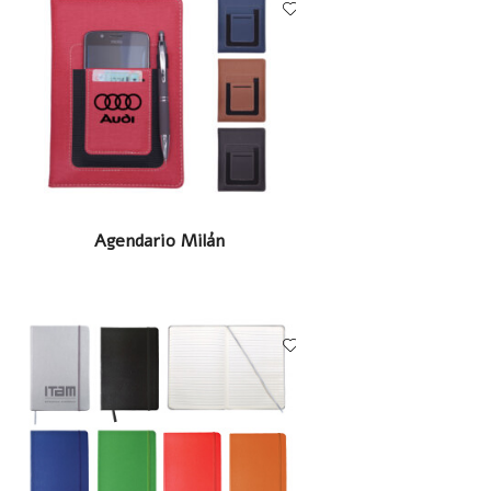
LEER MÁS
Agendario Milán