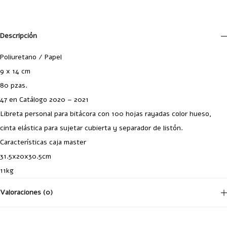
Descripción
Poliuretano / Papel
9 x 14 cm
80 pzas.
47 en Catálogo 2020 – 2021
Libreta personal para bitácora con 100 hojas rayadas color hueso,
cinta elástica para sujetar cubierta y separador de listón.
Características caja master
31.5x20x30.5cm
11kg
Valoraciones (0)
No hay valoraciones aún.