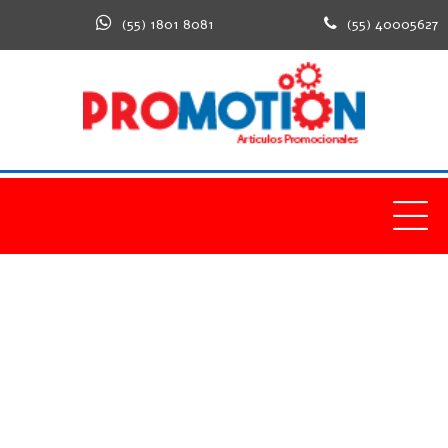
(55) 1801 8081
(55) 40005627