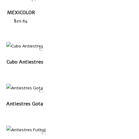
AÑADIR AL
MEXICOLOR
CARRITO
$
20.64
LEER MÁS
Cubo Antiestres
LEER MÁS
Antiestres Gota