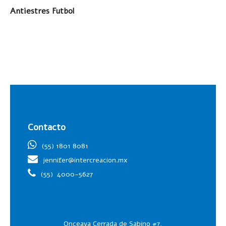
LEER MÁS
Antiestres Futbol
Contacto
(55) 1801 8081
jennifer@intercreacion.mx
(55)
4000-5627
Onceava Cerrada de Sabino #7,