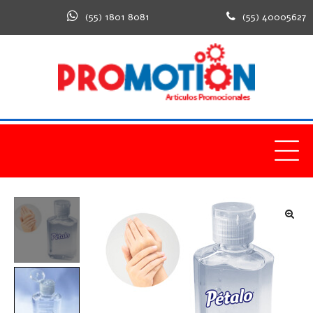
(55) 1801 8081
(55) 40005627
🔍