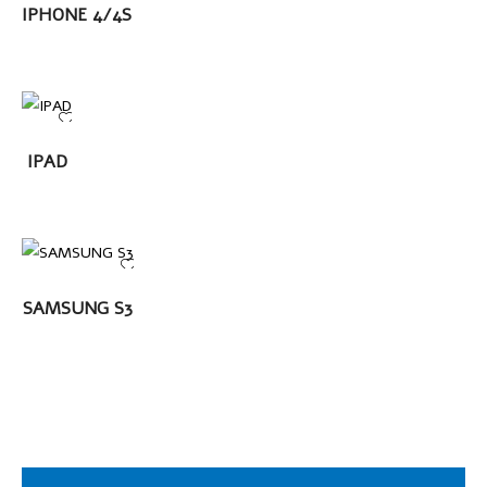
LEER MÁS
IPHONE 4/4S
LEER
IPAD
MÁS
LEER MÁS
SAMSUNG S3