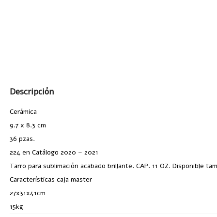
Descripción
Cerámica
9.7 x 8.3 cm
36 pzas.
224 en Catálogo 2020 – 2021
Tarro para sublimación acabado brillante. CAP. 11 OZ. Disponible t
Características caja master
27x31x41cm
15kg