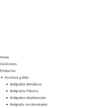
Lun – Vie: 10:00 – 19:00 hrs
Home
Conócenos
Productos
Escritura y Más
Bolígrafos Metálicos
Bolígrafos Plástico
Bolígrafos Multifunción
Bolígrafo con Resaltador