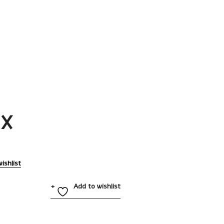
IX
ishlist
Add to wishlist
7102