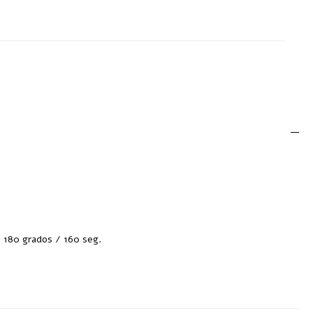
:
Tazas y Termos
: 180 grados / 160 seg.