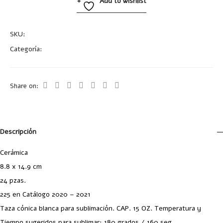
Add to wishlist
SKU:
SUB102
Categoría:
Tazas y Termos
Share on:
Descripción
Cerámica
8.8 x 14.9 cm
24 pzas.
225 en Catálogo 2020 – 2021
Taza cónica blanca para sublimación. CAP. 15 OZ. Temperatura y
Tiempo sugeridos para sublimar: 180 grados / 160 seg.