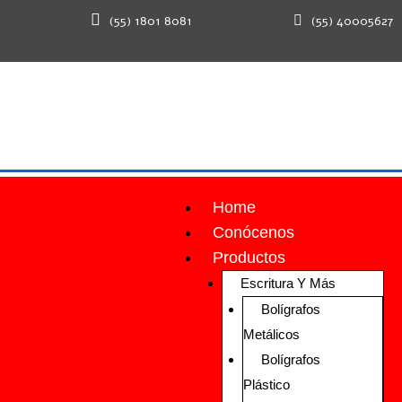
(55) 1801 8081
(55) 40005627
Home
Conócenos
Productos
Escritura Y Más
Bolígrafos
Metálicos
Bolígrafos
Plástico