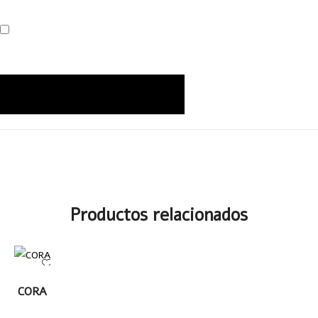
Productos relacionados
LEER
CORA
MÁS