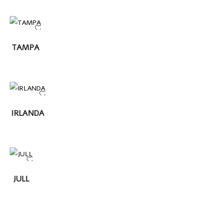
LEER
TAMPA
MÁS
LEER MÁS
IRLANDA
LEER
JULL
MÁS