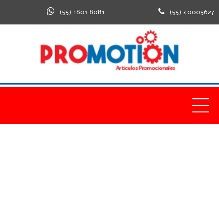
(55) 1801 8081
(55) 40005627