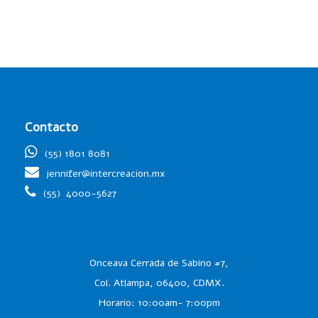
Tu dirección de correo electrónico no será publicada.
Los campos
obligatorios están marcados con
*
Your Rating
Contacto
1 of
2 of
3 of
4 of
5 of
(55) 1801 8081
5
5
5
5
5
jennifer@intercreacion.mx
stars
stars
stars
stars
stars
(55)
4000-5627
Onceava Cerrada de Sabino #7,
Col. Atlampa, 06400, CDMX.
Horario: 10:00am- 7:00pm