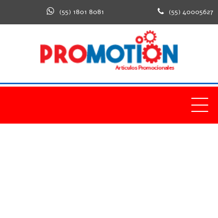
(55) 1801 8081
(55) 40005627