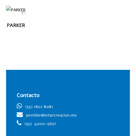
LEER
PARKER
MÁS
Contacto
(55) 1801 8081
jennifer@intercreacion.mx
(55)
4000-5627