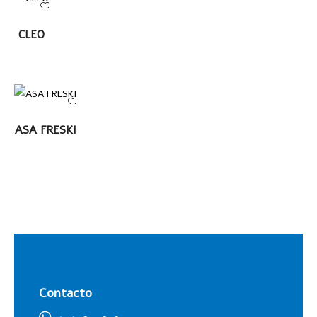
LEER
CLEO
MÁS
LEER MÁS
ASA FRESKI
Contacto