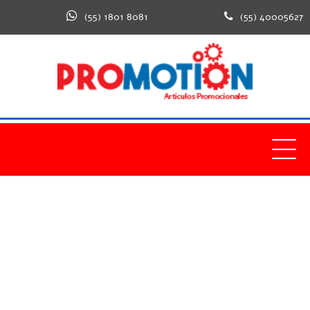
(55) 1801 8081
(55) 40005627