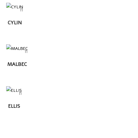
LEER
CYLIN
MÁS
LEER
MALBEC
MÁS
LEER
ELLIS
MÁS