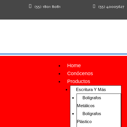
(55) 1801 8081
(55) 40005627
Home
Conócenos
Productos
Escritura Y Más
Bolígrafos
Metálicos
Bolígrafos
Plástico