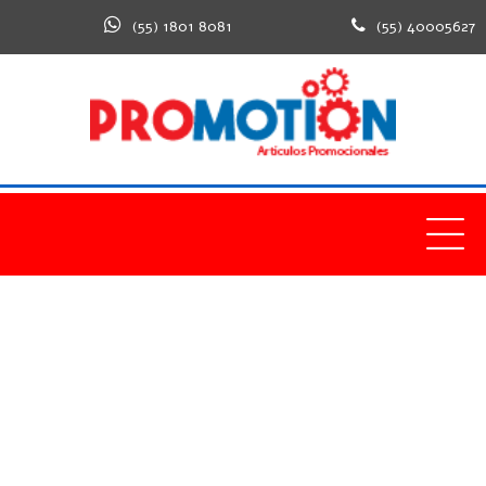
(55) 1801 8081
(55) 40005627