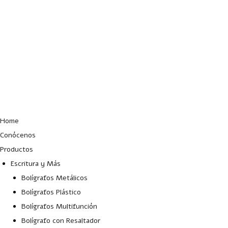
Lun – Vie: 10:00 – 19:00 hrs
Home
Conócenos
Productos
Escritura y Más
Bolígrafos Metálicos
Bolígrafos Plástico
Bolígrafos Multifunción
Bolígrafo con Resaltador