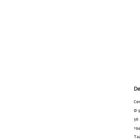
De
Ce
Ø 9
36 
19
Taz