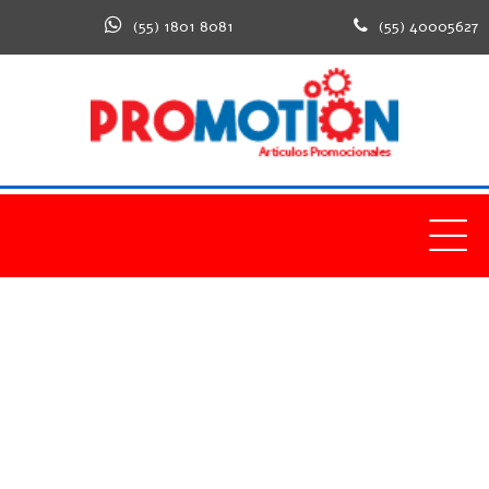
(55) 1801 8081
(55) 40005627