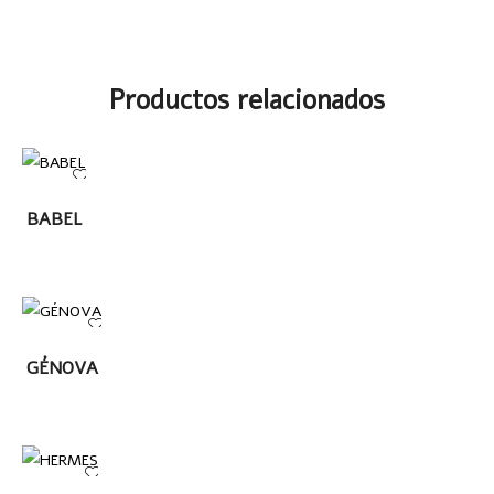
Productos relacionados
LEER
BABEL
MÁS
LEER
GÉNOVA
MÁS