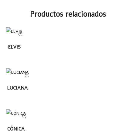
Productos relacionados
LEER
ELVIS
MÁS
LEER MÁS
LUCIANA
LEER
CÓNICA
MÁS