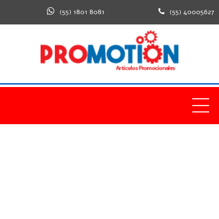
(55) 1801 8081
(55) 40005627