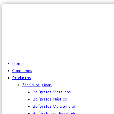
Lun – Vie: 10:00 – 19:00 hrs
Home
Conócenos
Productos
Escritura y Más
Bolígrafos Metálicos
Bolígrafos Plástico
Bolígrafos Multifunción
Bolígrafo con Resaltador