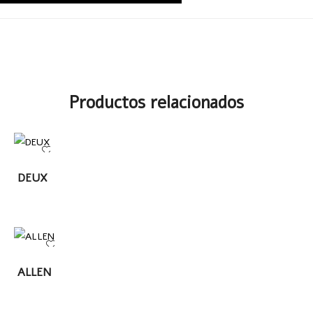
Productos relacionados
LEER
DEUX
MÁS
LEER
ALLEN
MÁS