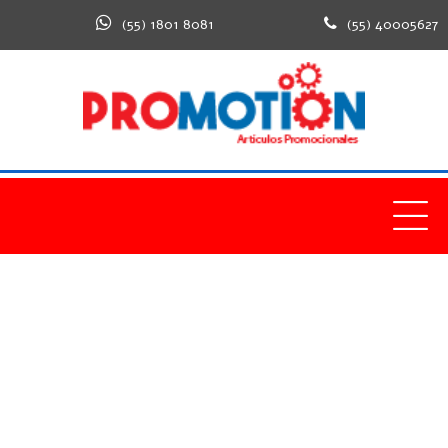
(55) 1801 8081
(55) 40005627