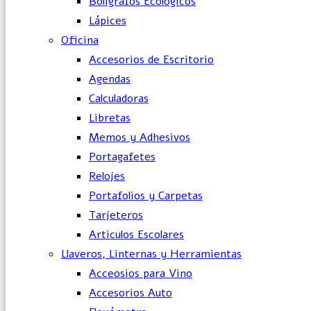
Bolígrafos Ecológicos
Lápices
Oficina
Accesorios de Escritorio
Agendas
Calculadoras
Libretas
Memos y Adhesivos
Portagafetes
Relojes
Portafolios y Carpetas
Tarjeteros
Articulos Escolares
Llaveros, Linternas y Herramientas
Acceosios para Vino
Accesorios Auto