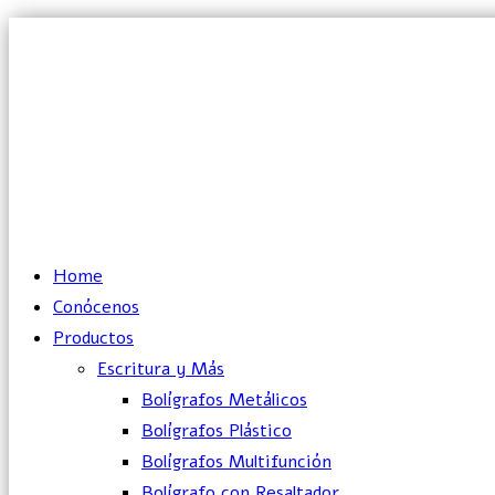
Lun – Vie: 10:00 – 19:00 hrs
Home
Conócenos
Productos
Escritura y Más
Bolígrafos Metálicos
Bolígrafos Plástico
Bolígrafos Multifunción
Bolígrafo con Resaltador