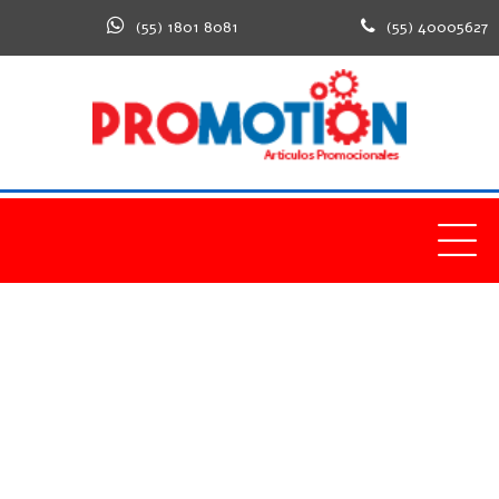
(55) 1801 8081
(55) 40005627