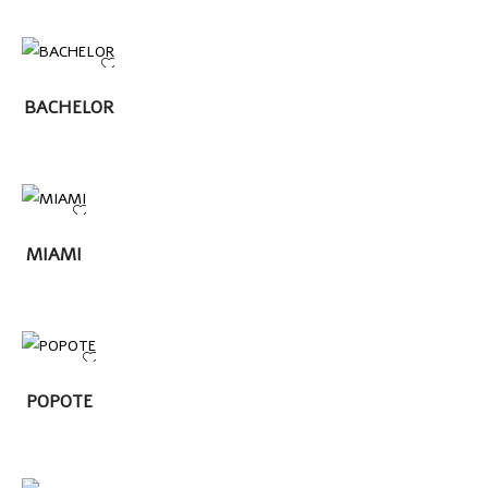
LEER MÁS
BACHELOR
LEER
MIAMI
MÁS
LEER
POPOTE
MÁS