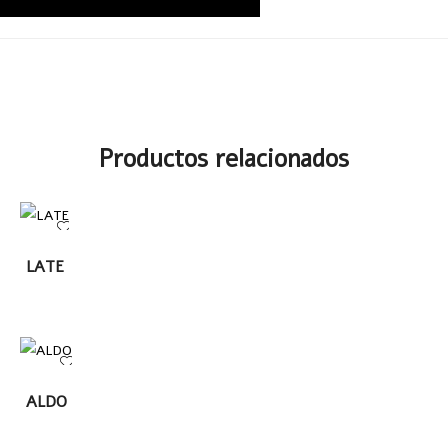
Productos relacionados
LEER
LATE
MÁS
LEER
ALDO
MÁS