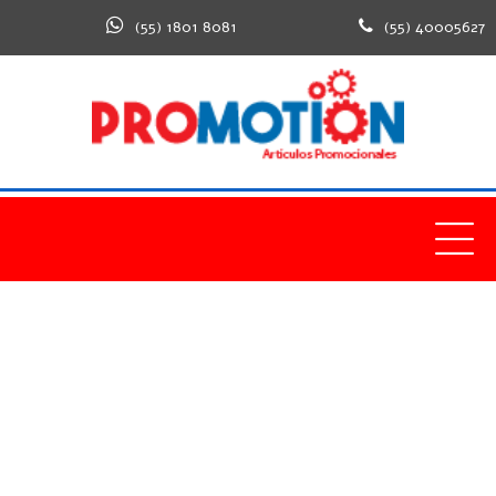
(55) 1801 8081
(55) 40005627