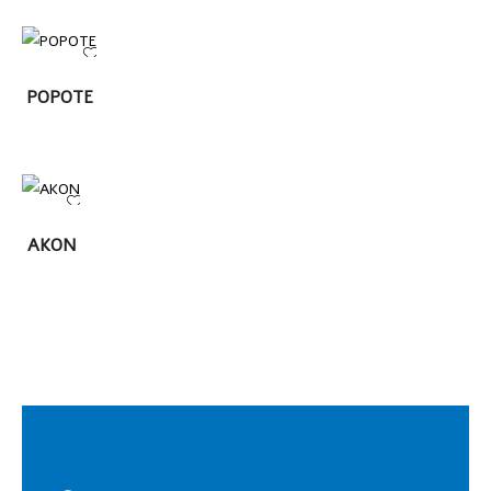
LEER
POPOTE
MÁS
LEER
AKON
MÁS