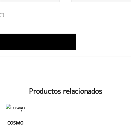
Productos relacionados
LEER
COSMO
MÁS