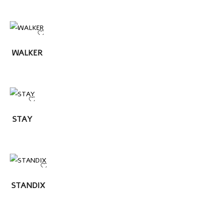
LEER
WALKER
MÁS
LEER
STAY
MÁS
LEER MÁS
STANDIX