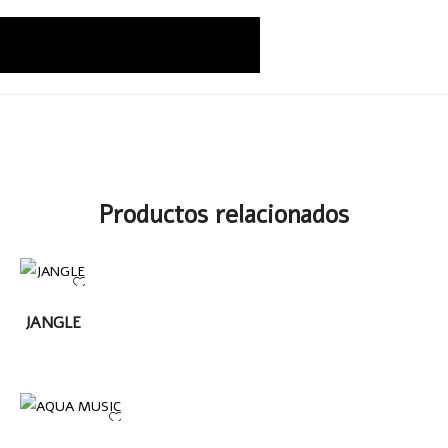
Productos relacionados
LEER
JANGLE
MÁS