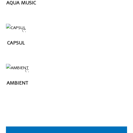
LEER MÁS
AQUA MUSIC
LEER
CAPSUL
MÁS
LEER MÁS
AMBIENT