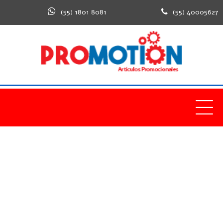
(55) 1801 8081
(55) 40005627