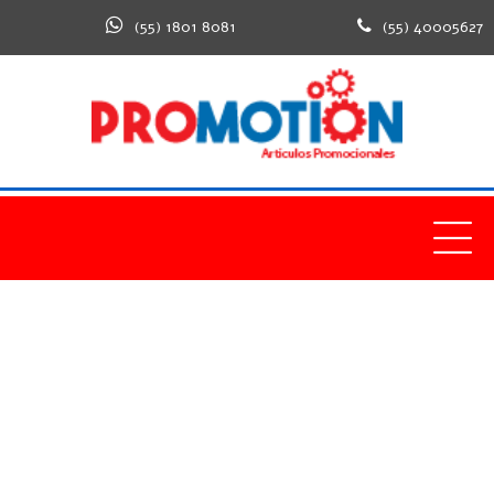
(55) 1801 8081
(55) 40005627