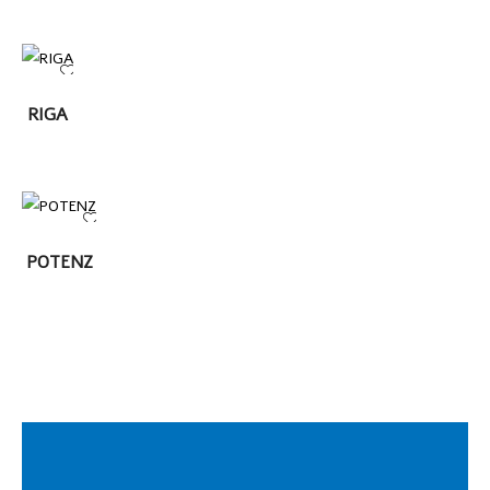
LEER
RIGA
MÁS
LEER
POTENZ
MÁS