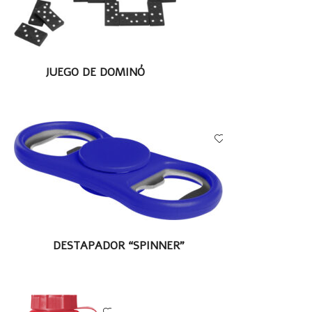
stars
stars
stars
stars
stars
LEER MÁS
JUEGO DE DOMINÓ
LEER MÁS
DESTAPADOR “SPINNER”