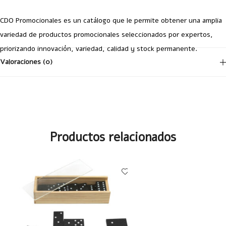
CDO Promocionales es un catálogo que le permite obtener una amplia
variedad de productos promocionales seleccionados por expertos,
priorizando innovación, variedad, calidad y stock permanente.
Valoraciones (0)
No hay valoraciones aún.
Productos relacionados
Tu dirección de correo electrónico no será publicada.
Los campos
obligatorios están marcados con
*
Your Rating
1 of
2 of
3 of
4 of
5 of
5
5
5
5
5