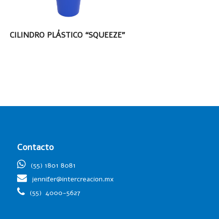
LEER MÁS
CILINDRO PLÁSTICO “SQUEEZE”
Contacto
(55) 1801 8081
jennifer@intercreacion.mx
(55)
4000-5627