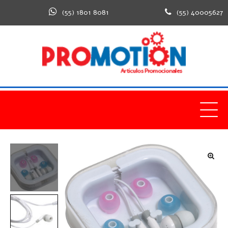
(55) 1801 8081
(55) 40005627