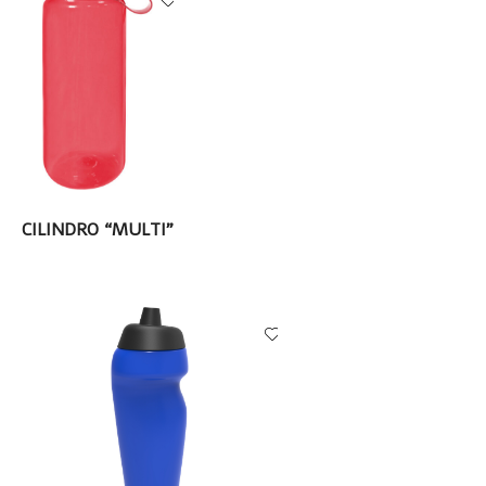
LEER MÁS
CILINDRO “MULTI”