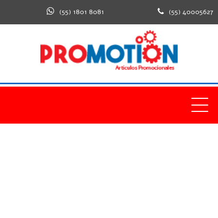
(55) 1801 8081
(55) 40005627