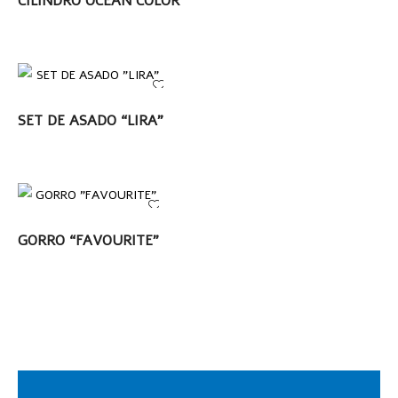
CILINDRO OCEAN COLOR
LEER MÁS
SET DE ASADO “LIRA”
LEER MÁS
GORRO “FAVOURITE”