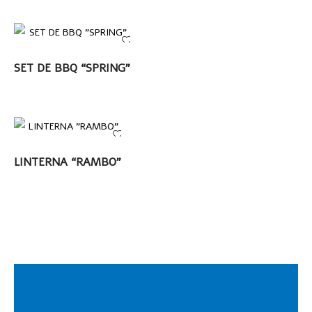
LEER MÁS
SET DE BBQ “SPRING”
LEER MÁS
LINTERNA “RAMBO”