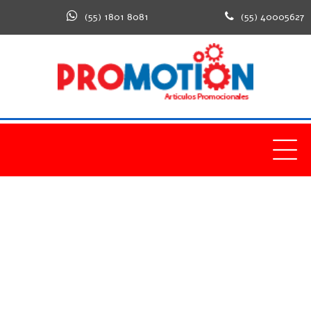
(55) 1801 8081
(55) 40005627