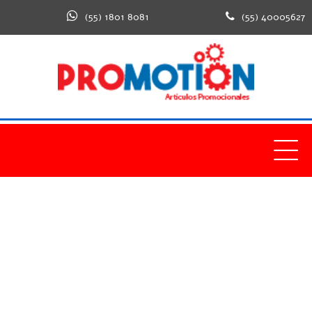
(55) 1801 8081
(55) 40005627