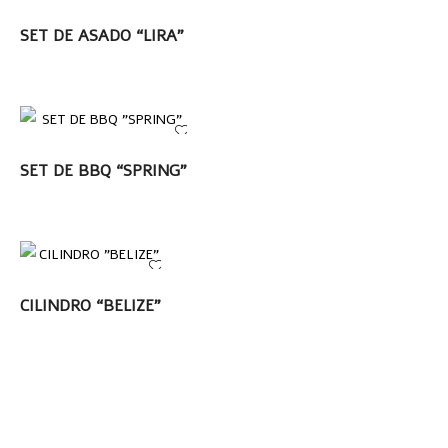
LEER MÁS
SET DE ASADO “LIRA”
LEER MÁS
SET DE BBQ “SPRING”
LEER MÁS
CILINDRO “BELIZE”