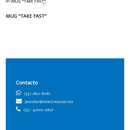
LEER MÁS
MUG “TAKE FAST”
Contacto
(55) 1801 8081
jennifer@intercreacion.mx
(55)
4000-5627