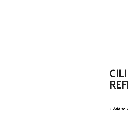
CIL
REF
Add to w