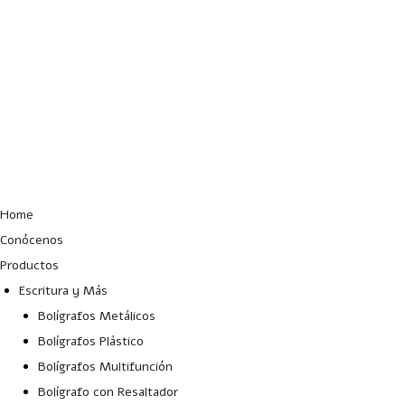
Lun – Vie: 10:00 – 19:00 hrs
Home
Conócenos
Productos
Escritura y Más
Bolígrafos Metálicos
Bolígrafos Plástico
Bolígrafos Multifunción
Bolígrafo con Resaltador