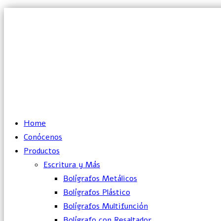
Lun – Vie: 10:00 – 19:00 hrs
Home
Conócenos
Productos
Escritura y Más
Bolígrafos Metálicos
Bolígrafos Plástico
Bolígrafos Multifunción
Bolígrafo con Resaltador