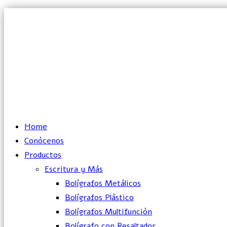
Lun – Vie: 10:00 – 19:00 hrs
Home
Conócenos
Productos
Escritura y Más
Bolígrafos Metálicos
Bolígrafos Plástico
Bolígrafos Multifunción
Bolígrafo con Resaltador