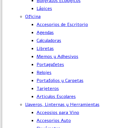
Bolígrafos Ecológicos
Lápices
Oficina
Accesorios de Escritorio
Agendas
Calculadoras
Libretas
Memos y Adhesivos
Portagafetes
Relojes
Portafolios y Carpetas
Tarjeteros
Articulos Escolares
Llaveros, Linternas y Herramientas
Acceosios para Vino
Accesorios Auto