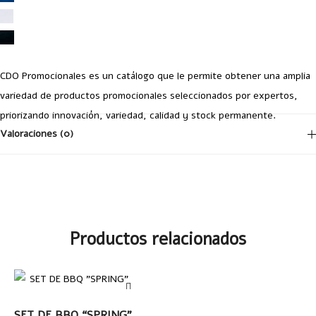
CDO Promocionales es un catálogo que le permite obtener una amplia
variedad de productos promocionales seleccionados por expertos,
priorizando innovación, variedad, calidad y stock permanente.
Valoraciones (0)
No hay valoraciones aún.
Productos relacionados
Tu dirección de correo electrónico no será publicada.
Los campos
obligatorios están marcados con
*
Your Rating
LEER MÁS
SET DE BBQ “SPRING”