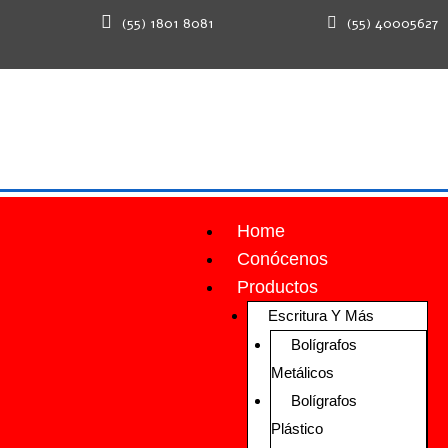
(55) 1801 8081
(55) 40005627
Home
Conócenos
Productos
Escritura Y Más
Bolígrafos
Metálicos
Bolígrafos
Plástico