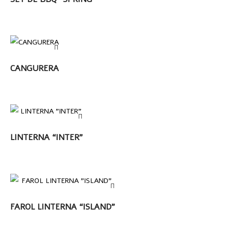
LEER MÁS
CANGURERA
LEER MÁS
LINTERNA “INTER”
LEER MÁS
FAROL LINTERNA “ISLAND”