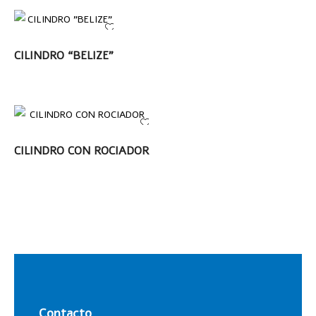
LEER MÁS
CILINDRO “BELIZE”
LEER MÁS
CILINDRO CON ROCIADOR
Contacto