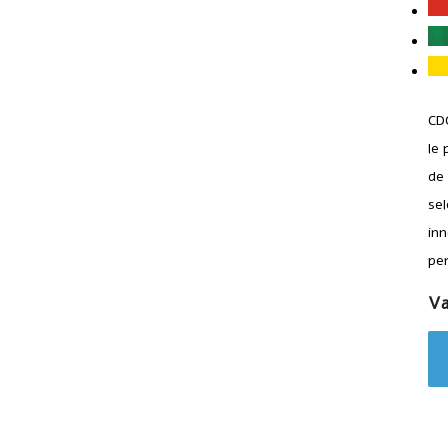
CD
le 
de
sel
inn
pe
Va