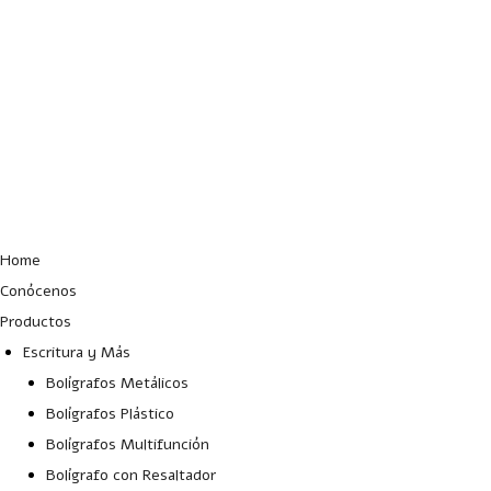
Lun – Vie: 10:00 – 19:00 hrs
Home
Conócenos
Productos
Escritura y Más
Bolígrafos Metálicos
Bolígrafos Plástico
Bolígrafos Multifunción
Bolígrafo con Resaltador