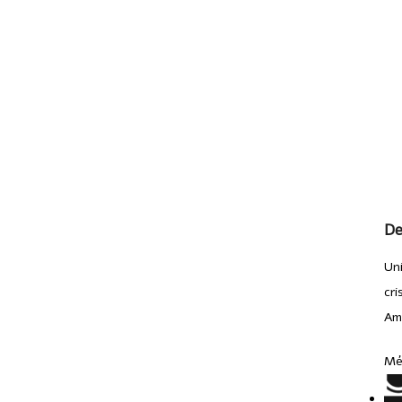
De
Uni
cri
Amp
Mé