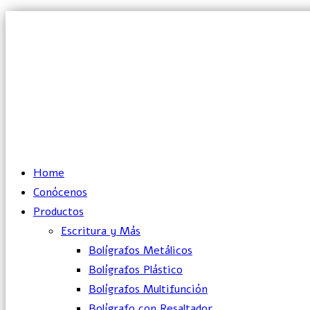
Lun – Vie: 10:00 – 19:00 hrs
Home
Conócenos
Productos
Escritura y Más
Bolígrafos Metálicos
Bolígrafos Plástico
Bolígrafos Multifunción
Bolígrafo con Resaltador