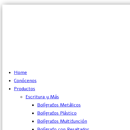
Lun – Vie: 10:00 – 19:00 hrs
Home
Conócenos
Productos
Escritura y Más
Bolígrafos Metálicos
Bolígrafos Plástico
Bolígrafos Multifunción
Bolígrafo con Resaltador