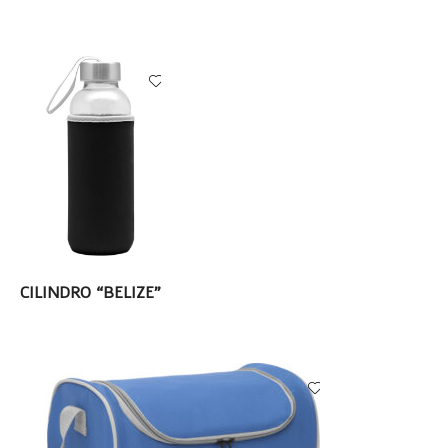
LEER MÁS
CILINDRO “BELIZE”