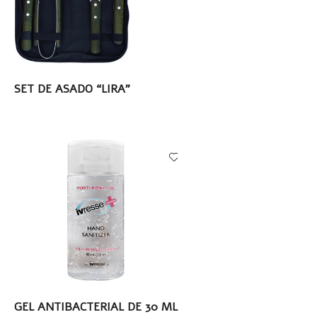
5
5
5
5
5
stars
stars
stars
stars
stars
LEER MÁS
SET DE ASADO “LIRA”
LEER MÁS
GEL ANTIBACTERIAL DE 30 ML