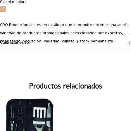
Cambiar color:
CDO Promocionales es un catálogo que le permite obtener una amplia
variedad de productos promocionales seleccionados por expertos,
priorizando innovación, variedad, calidad y stock permanente.
Valoraciones (0)
No hay valoraciones aún.
Productos relacionados
Tu dirección de correo electrónico no será publicada.
Los campos
obligatorios están marcados con
*
Your Rating
1 of
2 of
3 of
4 of
5 of