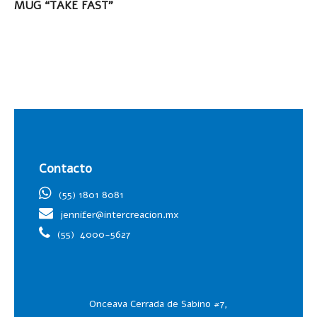
LEER MÁS
MUG “TAKE FAST”
Contacto
(55) 1801 8081
jennifer@intercreacion.mx
(55)
4000-5627
Onceava Cerrada de Sabino #7,