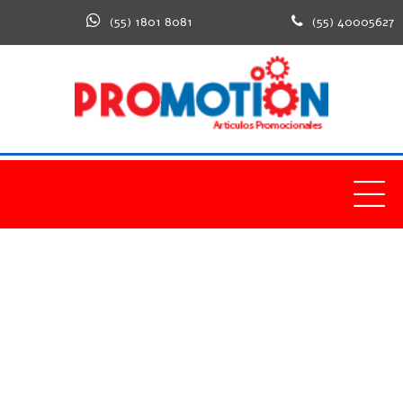
(55) 1801 8081
(55) 40005627