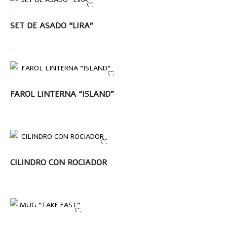
LEER MÁS
SET DE ASADO “LIRA”
LEER MÁS
FAROL LINTERNA “ISLAND”
LEER MÁS
CILINDRO CON ROCIADOR