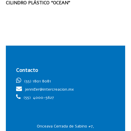
LEER MÁS
CILINDRO PLÁSTICO “OCEAN”
Contacto
(55) 1801 8081
jennifer@intercreacion.mx
(55)
4000-5627
Onceava Cerrada de Sabino #7,