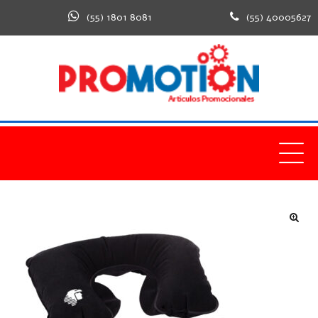
(55) 1801 8081
(55) 40005627
🔍