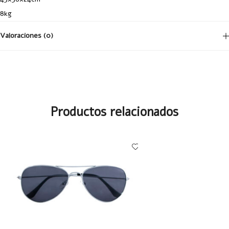
8kg
Valoraciones (0)
No hay valoraciones aún.
Productos relacionados
Tu dirección de correo electrónico no será publicada.
Los campos
obligatorios están marcados con
*
Your Rating
1 of
2 of
3 of
4 of
5 of
5
5
5
5
5
stars
stars
stars
stars
stars