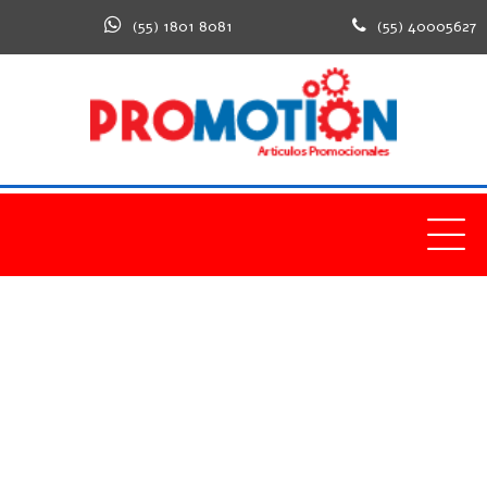
(55) 1801 8081
(55) 40005627