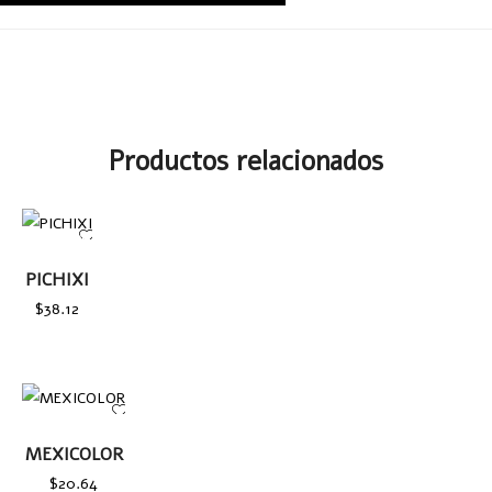
Productos relacionados
AÑADIR
AL
PICHIXI
CARRITO
$
38.12
AÑADIR AL
MEXICOLOR
CARRITO
$
20.64